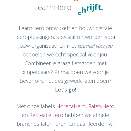
u
LearnHero
.
t
o
f
b
j
i
LearnHero ontwikkelt en bouwt digitale
leeroplossingen, speciaal ontworpen voor
jouw organisatie. En met
speciaal voor jou
bedoelen we echt speciaal voor jou.
Combineer je graag fletsgroen met
pimpelpaars? Prima, doen we voor je.
Liever ons het designwerk laten doen?
Let’s go!
Met onze labels
HorecaHero,
SafetyHero
en
RecreatieHero
hebben we al hele
branches laten leren. En daar leerden wij