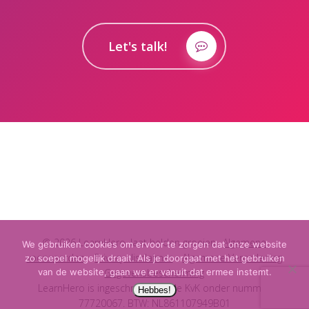
Let's talk!
© 2026 LearnHero, laat helden groeien..
Algemene
We gebruiken cookies om ervoor te zorgen dat onze website
voorwaarden
•
Privacy disclaimer
•
Algemene Verordening
zo soepel mogelijk draait. Als je doorgaat met het gebruiken
Gegevensbescherming
van de website, gaan we er vanuit dat ermee instemt.
LearnHero is ingeschreven bij de KvK onder nummer
Hebbes!
77720067. BTW: NL861107949B01