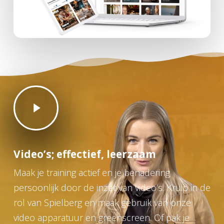
Play
Video
Video’s; effectief, leerzaam
Maak je training actief en je benadering
persoonlijk door de inzet van video’s. Kruip in de
rol van Spielberg en maak gebruik van onze
video apparatuur en greenscreen. Of pak je