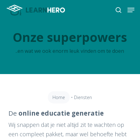
Skip
Men
to
search
main
Onze
superpowers
content
..en wat we ook enorm leuk vinden om te doen
Home
•
Diensten
De
online educatie generatie
Wij snappen dat je niet altijd zit te wachten op
een compleet pakket, maar wel behoefte hebt