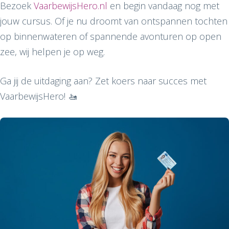
Bezoek
VaarbewijsHero.nl
en begin vandaag nog met
jouw cursus. Of je nu droomt van ontspannen tochten
op binnenwateren of spannende avonturen op open
zee, wij helpen je op weg.
Ga jij de uitdaging aan? Zet koers naar succes met
VaarbewijsHero! 🚤