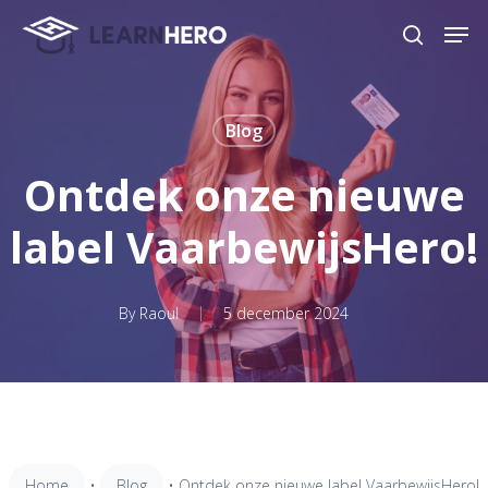
Skip
Men
to
search
main
content
Blog
Ontdek onze nieuwe
label VaarbewijsHero!
By
Raoul
5 december 2024
Home
•
Blog
•
Ontdek onze nieuwe label VaarbewijsHero!