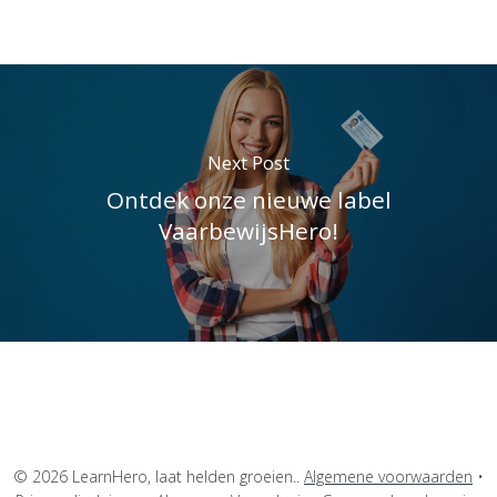
Next Post
Ontdek onze nieuwe label
VaarbewijsHero!
© 2026 LearnHero, laat helden groeien..
Algemene voorwaarden
•