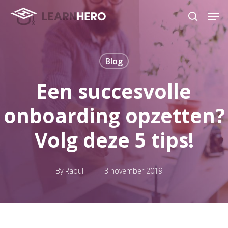
Skip
Men
to
search
main
content
Blog
Een succesvolle
onboarding opzetten?
Volg deze 5 tips!
By
Raoul
3 november 2019