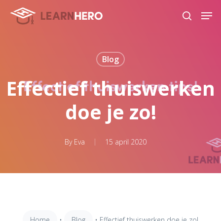
Skip
Men
to
search
main
content
Blog
Effectief thuiswerken
doe je zo!
By
Eva
15 april 2020
Home
•
Blog
•
Effectief thuiswerken doe je zo!