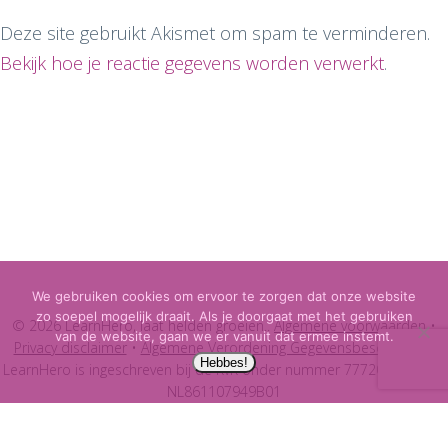
Deze site gebruikt Akismet om spam te verminderen.
Bekijk hoe je reactie gegevens worden verwerkt
.
We gebruiken cookies om ervoor te zorgen dat onze website
zo soepel mogelijk draait. Als je doorgaat met het gebruiken
© 2026 LearnHero, laat helden groeien..
Algemene voorwaarden
•
van de website, gaan we er vanuit dat ermee instemt.
Privacy disclaimer
•
Algemene Verordening Gegevensbescherming
Hebbes!
LearnHero is ingeschreven bij de KvK onder nummer 77720067. BTW:
NL861107949B01
facebook
instagram