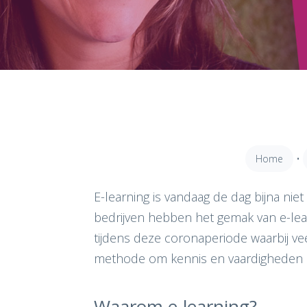
Home
•
E-learning is vandaag de dag bijna ni
bedrijven hebben het gemak van e-lea
tijdens deze coronaperiode waarbij ve
methode om kennis en vaardigheden op
Hit enter to search or ESC to close
Waarom e-learning?