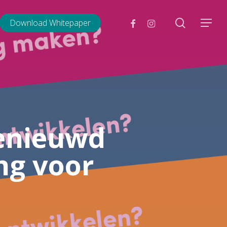
search
facebook
instagram
Download Whitepaper
Menu
benieuwd
ng voor