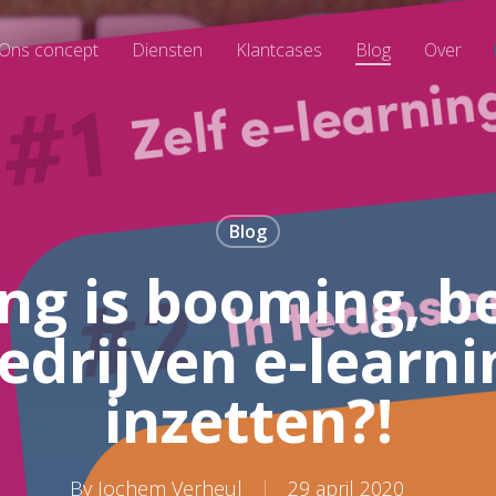
Ons concept
Diensten
Klantcases
Blog
Over
Blog
ing is booming, 
edrijven e-learni
inzetten?!
By
Jochem Verheul
29 april 2020