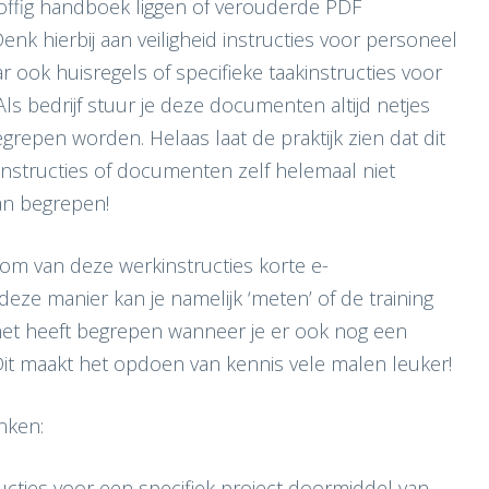
stoffig handboek liggen of verouderde PDF
 hierbij aan veiligheid instructies voor personeel
r ook huisregels of specifieke taakinstructies voor
Als bedrijf stuur je deze documenten altijd netjes
repen worden. Helaas laat de praktijk zien dat dit
e instructies of documenten zelf helemaal niet
an begrepen!
om van deze werkinstructies korte e-
eze manier kan je namelijk ‘meten’ of de training
het heeft begrepen wanneer je er ook nog een
 Dit maakt het opdoen van kennis vele malen leuker!
nken:
ucties voor een specifiek project doormiddel van