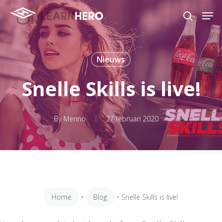
Skip
Men
to
search
main
content
Nieuws
Snelle Skills is live!
By
Menno
27 februari 2020
Home
•
Blog
•
Snelle Skills is live!