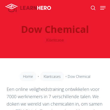
Skip
Men
to
search
main
Dow
Chemical
content
Klantcase
Home
•
Klantcases
•
Dow Chemical
Een online veiligheidstraining ontwikkelen voor
7000 werknemers in 7 verschillende talen. We
doken we wereld van chemicaliën in, om samen